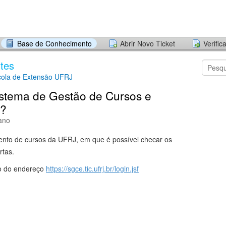
Base de Conhecimento
Abrir Novo Ticket
Verific
tes
cola de Extensão UFRJ
istema de Gestão de Cursos e
)?
ano
ento de cursos da UFRJ, em que é possível checar os
rtas.
o do endereço
https://sgce.tic.ufrj.br/login.jsf